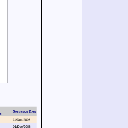
Submission Date
s
11/Dec/2008
01/Dec/2008