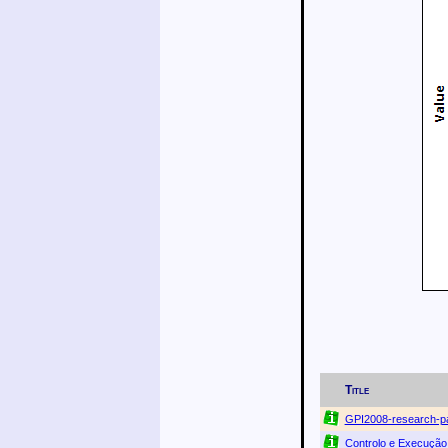
Title
GPI2008-research-p
Controlo e Execuçã