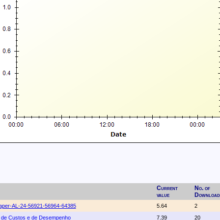
Current
No. of
value
Download
aper-AL-24-56921-56964-64385
5.64
2
o de Custos e de Desempenho
7.39
20