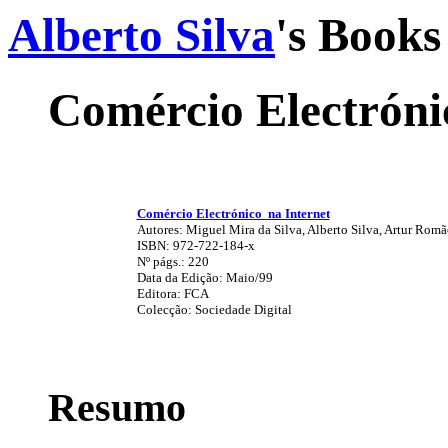
Alberto Silva
's Books
Comércio Electróni
Comércio Electrónico na Internet
Autores: Miguel Mira da Silva, Alberto Silva, Artur Ro
ISBN: 972-722-184-x
Nº págs.: 220
Data da Edição: Maio/99
Editora: FCA
Colecção: Sociedade Digital
Resumo