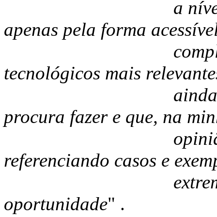
a nível nacional 
apenas pela forma acessível
completa como a
tecnológicos mais relevante
ainda pelo esforç
procura fazer e que, na mi
opinião, faz c
referenciando casos e exem
extrema actuali
oportunidade
" .